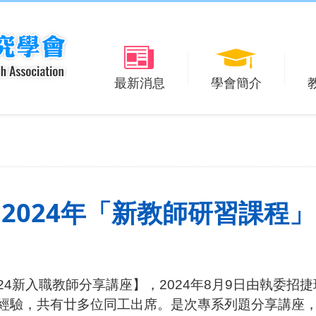
最新消息
學會簡介
2024年「新教師研習課程」
24
新入職教師分享講座】，
2024
年
8
月
9
日由執委招捷
經驗，共有廿多位同工出席。是次專系列題分享講座