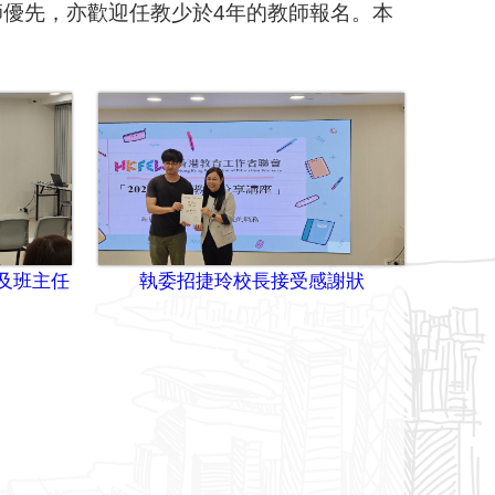
師優先，亦歡迎任教少於
4
年的教師報名。本
。
及班主任
執委招捷玲校長接受感謝狀