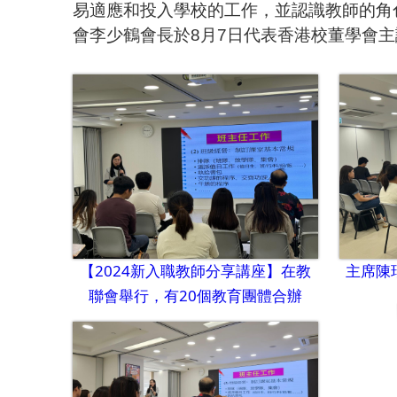
易適應和投入學校的工作，並認識教師的角
會李少鶴會長於
8
月
7
日代表香港校董學會主
【2024新入職教師分享講座】在教
主席陳
聯會舉行，有20個教育團體合辦