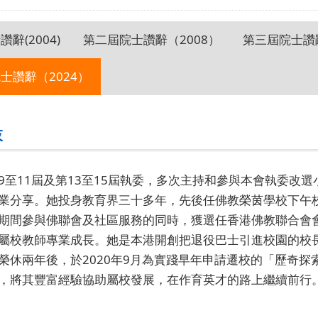
辭(2004)
第二屆院士讚辭（2008）
第三屆院士讚辭
士讚辭（2024）
枝
9至11屆及第13至15屆執委，多次主持和參與本會執委改
業分享。她投身教育界三十多年，先後任佛教榮茵學校下午
期間參與佛聯會及社區服務的同時，獲選任香港佛教聯合會
屬校教師專業成長。她是本港開創把退役巴士引進校園的校
榮休兩年後，於2020年9月為實踐早年申請遷校的「歷奇
，將其豐富經驗協助屬校發展，在作育英才的路上繼續前行