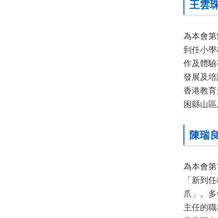
王雲
為本會第
到任小學
作及體驗
發展及培
香港教育
困縣山區
陳瑞
為本會第
「新到任
爪」。多
主任的職