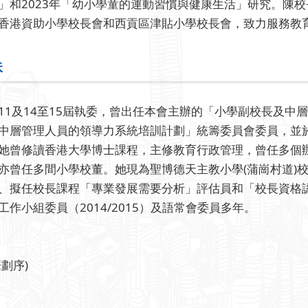
」和2023年「幼小學童的運動習慣與健康生活」研究。陳
香港資助小學校長會和西貢區津貼小學校長會，致力服務教
珠
11及14至15屆執委，曾出任本會主辦的「小學副校長及中
中層管理人員的領導力系統培訓計劃」統籌委員會委員，並於
她曾修讀香港大學博士課程，主修教育行政管理，曾任多個
亦曾任多間小學校董。她現為聖博德天主教小學(蒲崗村道)
、擬任校長課程「專業發展需要分析」評估員和「校長資格
工作小組委員（2014/2015）及語常會委員多年。
劃序)