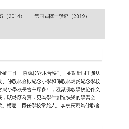
（2014）
第四屆院士讚辭（2019）
選小組工作，協助校對本會特刊，並鼓勵同工參與
校、佛教林金殿紀念小學和佛教林炳炎紀念學校
會屬小學校長會主席多年，凝聚佛教學校協作文
長，既轉廢為寶，更為學生創造快樂的學習空
探索」構思，再任學校掌舵人。李校長現為佛聯會
。