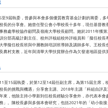
珠
5至9屆執委，曾參與本會多個優質教育基金計劃的籌委，多
校長的分享會。她曾任聖公會小學校長十多年，現任基督教
事務處學校協作顧問及嶺南大學校長顧問。她於2011年獲
訓分部高級計劃主任、校外評核組校外評核員和「擬任校長
大學擬任校長班與中層教師培訓班導師及講師多年。王校長也
及農村支教，近年與清華大學扶貧辦合作為欠發達地區提供
良
11至15屆執委，於第12至14屆任副主席，為第15屆主席，
校長的挑戰與機遇」分享會主講、2018年主講「科組自評及
年來，他除主持小學新到任校長經驗分享會外，亦代表本會
務」。陳校長參與多個本會研究，包括2021年的「幼小銜接