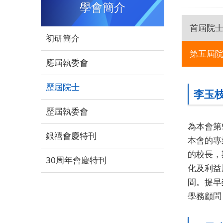
學會簡介
首屆院士讚
初研簡介
第五屆院
應屆執委會
歷屆院士
李玉
歷屆執委會
為本會第
銀禧會慶特刊
本會的專
的校長，
30周年會慶特刊
化及利益
間。提早
學務顧問