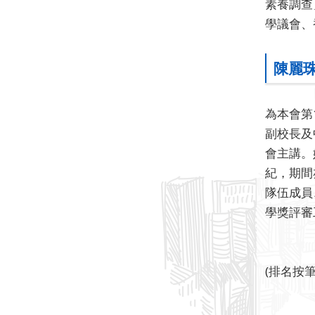
素養調查
學議會、
陳麗
為本會第
副校長及
會主講。
紀，期間
隊伍成員
學獎評審
(排名按筆